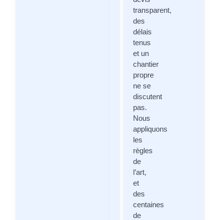
transparent,
des
délais
tenus
et un
chantier
propre
ne se
discutent
pas.
Nous
appliquons
les
règles
de
l’art,
et
des
centaines
de