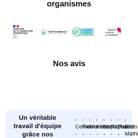
organismes
Nos avis
Un véritable
travail d'équipe
Celine
Pierre
Maxime
Kelvin
Sophie
Raphaël
Pascal
Enzo
grâce nos
-
-
-
-
-
-
-
Mathi