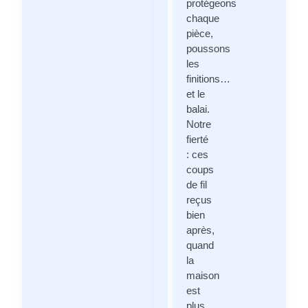
protégeons
chaque
pièce,
poussons
les
finitions…
et le
balai.
Notre
fierté
: ces
coups
de fil
reçus
bien
après,
quand
la
maison
est
plus