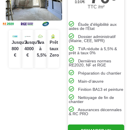
110
€
TTC /m²
Étude d'éligibilité aux
aides de l’État
Dossier administratif
(Mairie, CEE, MPR)
Jusqu’à
Jusqu’à
Tva
Prêt
800
4000
à
taux
TVA réduite à 5,5% &
prêt à taux 0%
€
€
5,5%
Zero
Dernières normes
RE2020, NF et RGE
Préparation du chantier
Main-d’œuvre
Finition BA13 et peinture
Nettoyage de fin de
chantier
Assurances décennales
& RC PRO