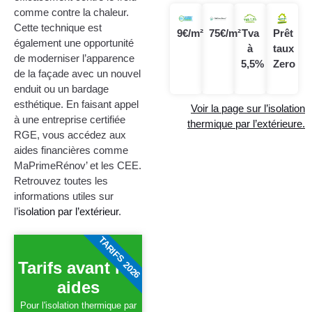
comme contre la chaleur.
Cette technique est
9€/m²
75€/m²
Tva
Prêt
également une opportunité
à
taux
de moderniser l’apparence
5,5%
Zero
de la façade avec un nouvel
enduit ou un bardage
esthétique. En faisant appel
Voir la page sur l’isolation
à une entreprise certifiée
thermique par l’extérieure.
RGE, vous accédez aux
aides financières comme
MaPrimeRénov’ et les CEE.
Retrouvez toutes les
informations utiles sur
l’
isolation par l’extérieur
.
TARIFS 2026
Tarifs avant les
aides
Pour l'isolation thermique par