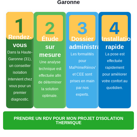
Garonne
Rendez-
Étude
Dossier
Installation
vous
sur
administratif
rapide
Dans la Haute-
mesure
Les formalités
La pose est
Garonne (31),
pour
effectuée
Une analyse
un conseiller
MaPrimeRénov’
rapidement
technique est
isolation
et CEE sont
pour améliorer
effectuée afin
intervient chez
prises en main
votre confort au
de déterminer
vous pour un
par nos
quotidien.
la solution
premier
experts.
optimale.
diagnostic.
PRENDRE UN RDV POUR MON PROJET D'ISOLATION
THERMIQUE