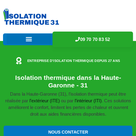
09 70 70 83 52
ENTREPRISE D'ISOLATION THERMIQUE DEPUIS 27 ANS
Isolation thermique dans la Haute-
Garonne - 31
Dans la Haute-Garonne (31), l’isolation thermique peut être
réalisée par
l’extérieur (ITE)
ou par
l’intérieur (ITI)
. Ces solutions
améliorent le confort, limitent les pertes de chaleur et ouvrent
droit aux aides financières disponibles.
NOUS CONTACTER