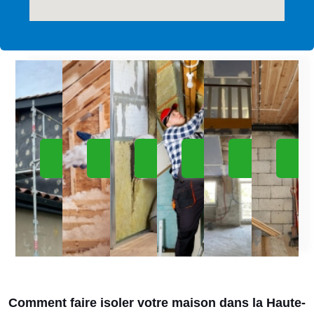
ISOLATION
ISOLATION
ISOLATION
ISOLATION
ISOLATION
IS
EXTÉRIEUR
COMBLE
MURS
RAMPANTS
PLAFONDS
SO
Comment faire isoler votre maison dans la Haute-