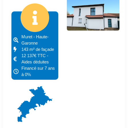
Muret - Haute-
Garonne
143 m² de façade
12 137€ TTC -
Aides déduites
Financé sur 7 ans
à 0%