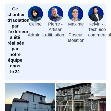
Ce
chantier
d'isolation
Celine
Pierre -
Maxime
Kelvin -
par
-
Artisan
-
Technico-
l'extérieur
Administratif
isolation
Poseur
commercia
a été
isolation
réalisée
par
notre
équipe
dans
le 31